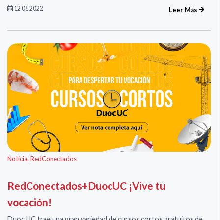
12 08 2022
Leer Más
Noticia
,
RedConectados
RedConectados+DuocUC ¡Vive tu
vocación!
Duoc UC trae una gran variedad de cursos cortos gratuitos de