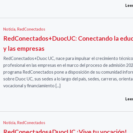
Lee
Noticia
,
RedConectados
RedConectados+DuocUC: Conectando la educ
y las empresas
RedConectados+Duoc UC, nace para impulsar el crecimiento técnic
profesional en las empresas en el marco del proceso de admisión 2023. ​​​​
programa RedConectados pone a disposición de su comunidad infor
sobre Duoc UC, sus sedes a lo largo del país, sedes, carreras, orient
vocacional y financiamiento [...]​​
Lee
Noticia
,
RedConectados
RedConectados+DuocUC ¡Vive tu vocación!