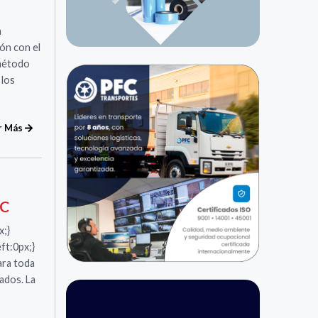
a
ón con el
 método
 los
r Más
UC
x;}
ft:0px;}
ara toda
ados. La