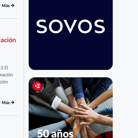
r Más
ación
o
​​​El
mación
ación
r Más