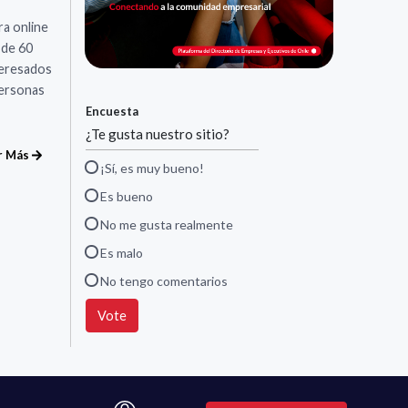
a online
 de 60
teresados
personas
Encuesta
¿Te gusta nuestro sitio?
r Más
¡Sí, es muy bueno!
Es bueno
No me gusta realmente
Es malo
No tengo comentarios
Vote