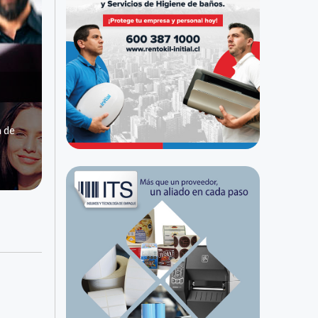
a de
a