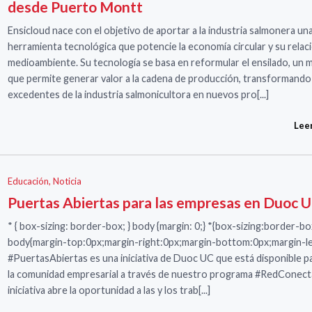
desde Puerto Montt
Ensicloud nace con el objetivo de aportar a la industria salmonera un
herramienta tecnológica que potencie la economía circular y su relaci
medioambiente. Su tecnología se basa en reformular el ensilado, un
que permite generar valor a la cadena de producción, transformando
excedentes de la industria salmonicultora en nuevos pro[...]
Lee
Educación
,
Noticia
Puertas Abiertas para las empresas en Duoc 
* { box-sizing: border-box; } body {margin: 0;} *{box-sizing:border-bo
body{margin-top:0px;margin-right:0px;margin-bottom:0px;margin-le
#PuertasAbiertas es una iniciativa de Duoc UC que está disponible p
la comunidad empresarial a través de nuestro programa #RedConect
iniciativa abre la oportunidad a las y los trab[...]